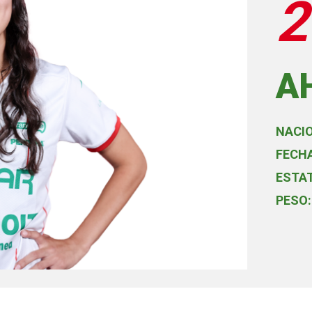
2
A
NACI
FECHA
ESTA
PESO