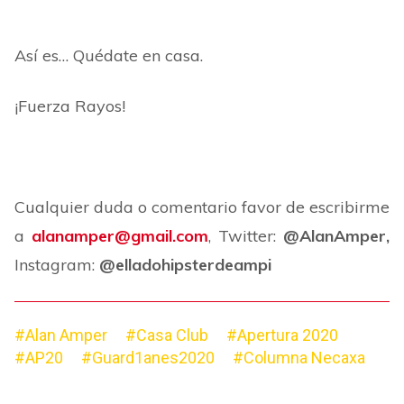
Así es… Quédate en casa.
¡Fuerza Rayos!
Cualquier duda o comentario favor de escribirme
a
alanamper@gmail.com
, Twitter:
@AlanAmper,
Instagram:
@elladohipsterdeampi
#Alan Amper
#Casa Club
#Apertura 2020
#AP20
#Guard1anes2020
#Columna Necaxa