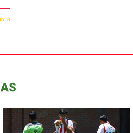
ub18
DAS