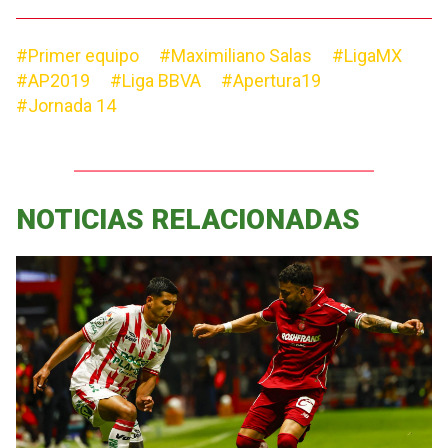
#Primer equipo
#Maximiliano Salas
#LigaMX
#AP2019
#Liga BBVA
#Apertura19
#Jornada 14
NOTICIAS RELACIONADAS