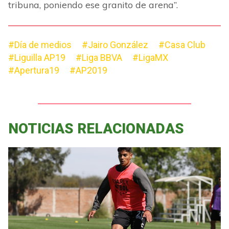
tribuna, poniendo ese granito de arena
”
.
#Día de medios
#Jairo González
#Casa Club
#Liguilla AP19
#Liga BBVA
#LigaMX
#Apertura19
#AP2019
NOTICIAS RELACIONADAS