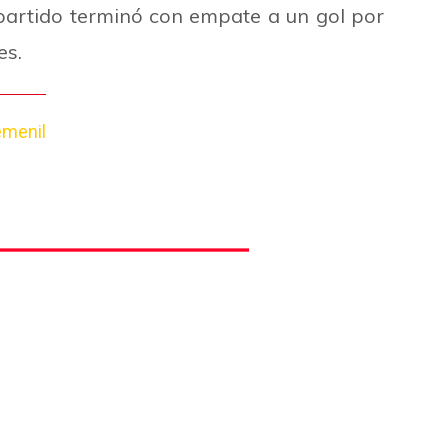
partido terminó con empate a un gol por
es.
emenil