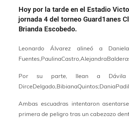
Hoy por la tarde en el Estadio Vict
jornada 4 del torneo Guard1anes Cl
Brianda Escobedo.
Leonardo Álvarez alineó a Daniel
Fuentes,PaulinaCastro,AlejandraBalderas,
Por su parte, Ilean a Dávi
DirceDelgado,BibianaQuintos;DaniaPadilla
Ambas escuadras intentaron asentarse
primera de peligro tras un cabezazo dentr