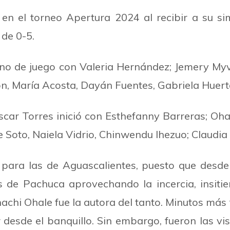
n en el torneo Apertura 2024 al recibir a su sim
 de 0-5.
reno de juego con Valeria Hernández; Jemery My
n, María Acosta, Dayán Fuentes, Gabriela Huert
́scar Torres inició con Esthefanny Barreras; Oha
ce Soto, Naiela Vidrio, Chinwendu Ihezuo; Claudia
a para las de Aguascalientes, puesto que
desde 
s de Pachuca aprovechando la incercia, insiti
achi Ohale fue la a
utora del tanto. Minutos má
r desde el banquillo. Sin embargo, fueron las v