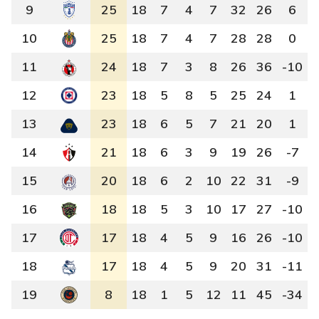
9
25
18
7
4
7
32
26
6
10
25
18
7
4
7
28
28
0
11
24
18
7
3
8
26
36
-10
12
23
18
5
8
5
25
24
1
13
23
18
6
5
7
21
20
1
14
21
18
6
3
9
19
26
-7
15
20
18
6
2
10
22
31
-9
16
18
18
5
3
10
17
27
-10
17
17
18
4
5
9
16
26
-10
18
17
18
4
5
9
20
31
-11
19
8
18
1
5
12
11
45
-34