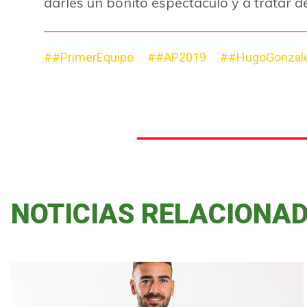
darles un bonito espectáculo y a tratar 
##PrimerEquipo
##AP2019
##HugoGonzal
NOTICIAS RELACIONA