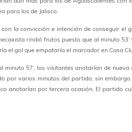
rían aún más para los de Aguascalientes con 
a para los de Jalisco.
con la convicción e intención de conseguir el 
necaxista rindió frutos puesto que al minuto 53
’
ía el gol que empataría el marcador en Casa Cl
al minuto 57
’
, los visitantes anotarían de nueva 
por varios minutos del partido, sin embargo, l
co anotarían por tercera ocasión. El partido cu