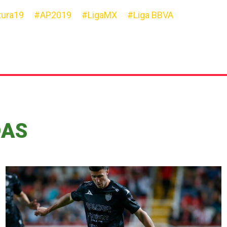
tura19
#AP2019
#LigaMX
#Liga BBVA
DAS