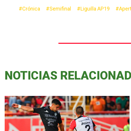
#Crónica
#Semifinal
#Liguilla AP19
#Aper
NOTICIAS RELACIONA