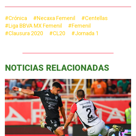
#Crónica
#Necaxa Femenil
#Centellas
#Liga BBVA MX Femenil
#Femenil
#Clausura 2020
#CL20
#Jornada 1
NOTICIAS RELACIONADAS