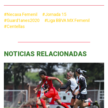
#Necaxa Femenil
#Jornada 15
#Guard1anes2020
#Liga BBVA MX Femenil
#Centellas
NOTICIAS RELACIONADAS